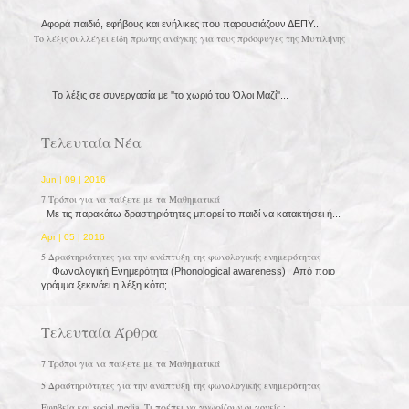
Αφορά παιδιά, εφήβους και ενήλικες που παρουσιάζουν ΔΕΠΥ...
Το λέξις συλλέγει είδη πρωτης ανάγκης για τους πρόσφυγες της Μυτιλήνης
Το λέξις σε συνεργασία με ''το χωριό του Όλοι Μαζί''...
Τελευταία Νέα
Jun | 09 | 2016
7 Τρόποι για να παίξετε με τα Μαθηματικά
Με τις παρακάτω δραστηριότητες μπορεί το παιδί να κατακτήσει ή...
Apr | 05 | 2016
5 Δραστηριότητες για την ανάπτυξη της φωνολογικής ενημερότητας
Φωνολογική Ενημερότητα (Phonological awareness) Από ποιο
γράμμα ξεκινάει η λέξη κότα;...
Τελευταία Άρθρα
7 Τρόποι για να παίξετε με τα Μαθηματικά
5 Δραστηριότητες για την ανάπτυξη της φωνολογικής ενημερότητας
Εφηβεία και social media. Τι πρέπει να γνωρίζουν οι γονείς ;