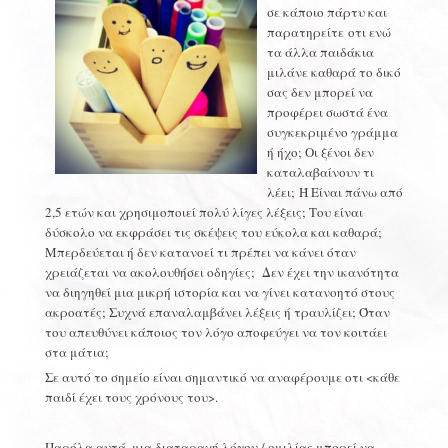
σε κάποιο πάρτυ και
παρατηρείτε οτι ενώ
τα άλλα παιδάκια
μιλάνε καθαρά το δικό
σας δεν μπορεί να
προφέρει σωστά ένα
συγκεκριμένο γράμμα
ή ήχο; Οι ξένοι δεν
καταλαβαίνουν τι
λέει;
Ή Είναι πάνω από
2,5 ετών και χρησιμοποιεί πολύ λίγες λέξεις; Του είναι
δύσκολο να εκφράσει τις σκέψεις του εύκολα και καθαρά;
Μπερδεύεται ή δεν κατανοεί τι πρέπει να κάνει όταν
χρειάζεται να ακολουθήσει οδηγίες; Δεν έχει την ικανότητα
να διηγηθεί μια μικρή ιστορία και να γίνει κατανοητό στους
ακροατές; Συχνά επαναλαμβάνει λέξεις ή τραυλίζει; Όταν
του απευθύνει κάποιος τον λόγο αποφεύγει να τον κοιτάει
στα μάτια;
Σε αυτό το σημείο είναι σημαντικό να αναφέρουμε οτι <κάθε
παιδί έχει τους χρόνους του>.
Παρόλα αυτά, μια διαταραχή λόγου / ομιλίας μπορεί να