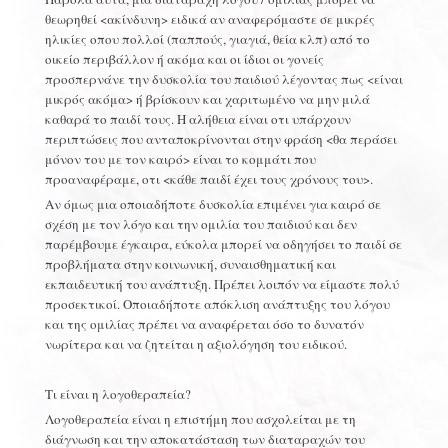
θεωρηθεί <ακίνδυνη> ειδικά αν αναφερόμαστε σε μικρές
ηλικίες οπου πολλοί (παππούς, γιαγιά, θεία κλπ) από το
οικείο περιβάλλον ή ακόμα και οι ίδιοι οι γονείς
προσπερνάνε την δυσκολία του παιδιού λέγοντας πως <είναι
μικρός ακόμα> ή βρίσκουν και χαριτωμένο να μην μιλά
καθαρά το παιδί τους.
Η αλήθεια είναι οτι υπάρχουν
περιπτώσεις που ανταποκρίνονται στην φράση <θα περάσει
μόνον του με τον καιρό> είναι το κομμάτι που
προαναφέραμε, οτι <κάθε παιδί έχει τους χρόνους του>.
Αν όμως μια οποιαδήποτε δυσκολία επιμένει για καιρό σε
σχέση με τον λόγο και την ομιλία του παιδιού και δεν
παρέμβουμε έγκαιρα, εύκολα μπορεί να οδηγήσει το παιδί σε
προβλήματα στην κοινωνική, συναισθηματική και
εκπαιδευτική του ανάπτυξη. Πρέπει λοιπόν να είμαστε πολύ
προσεκτικοί. Οποιαδήποτε απόκλιση ανάπτυξης του λόγου
και της ομιλίας πρέπει να αναφέρεται όσο το δυνατόν
νωρίτερα και να ζητείται η αξιολόγηση του ειδικού.
Τι είναι η λογοθεραπεία?
Λογοθεραπεία είναι η επιστήμη που ασχολείται με τη
διάγνωση και την αποκατάσταση των διαταραχών του