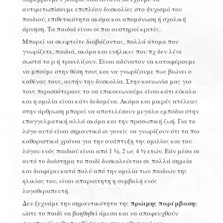
αντιμετωπίσουμε επιπλέον δυσκολίες στο ψυχισμό του
παιδιού, επιθετικότητα ακόμα και απομόνωση ή σχολική
άρνηση. Τα παιδιά είναι οι πιο αυστηροί κριτές.
Μπορεί να σκεφτείτε διαβάζοντας, πολλά άτομα που
γνωρίζετε, παιδιά, ακόμα και ενήλικες που πχ δεν λένε
σωστά το ρ ή τραυλίζουν. Είναι αδύνατον να καταφέρουμε
να μπούμε στην θέση τους και να γνωρίζουμε πως βιώνει ο
καθένας τους, αυτήν την δυσκολία. Στην κοινωνία μας για
τους περισσότερους το να επικοινωνούμε είναι κάτι εύκολο
και η ομιλία είναι κάτι δεδομένο. Ακόμα και μικρές ατέλειες
στην άρθρωση μπορεί να αποτελέσουν μεγάλο εμπόδιο στην
επαγγελματική αλλά ακόμα και την προσωπική ζωή. Για το
λόγο αυτό είναι σημαντικό οι γονείς να γνωρίζουν ότι τα πιο
καθοριστικά χρόνια για την ανάπτυξη της ομιλίας και του
λόγου ενός παιδιού είναι από 1 ½, 2 ως 4 ½ ετών. Εάν μέσα σε
αυτό το διάστημα το παιδί δυσκολεύεται σε πολλά σημεία
και διαφέρει κατά πολύ από την ομιλία των παιδιών της
ηλικίας του, είναι απαραίτητη η συμβολή ενός
λογοθεραπευτή.
πρώιμης παρέμβαση
Δεν ξεχνάμε την σημαντικότητα της
ς
ώστε το παιδί να βοηθηθεί άμεσα και να αποφευχθούν