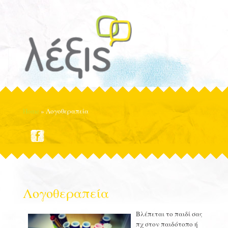
Home
»
Λογοθεραπεία
Λογοθεραπεία
Βλέπεται το παιδί σας
πχ στον παιδότοπο ή