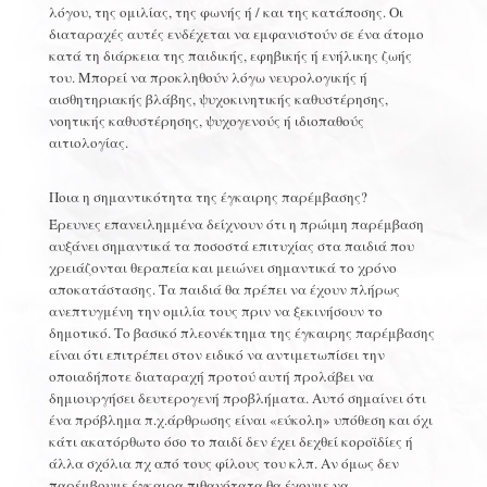
λόγου, της ομιλίας, της φωνής ή / και της κατάποσης. Οι
διαταραχές αυτές ενδέχεται να εμφανιστούν σε ένα άτομο
κατά τη διάρκεια της παιδικής, εφηβικής ή ενήλικης ζωής
του. Μπορεί να προκληθούν λόγω νευρολογικής ή
αισθητηριακής βλάβης, ψυχοκινητικής καθυστέρησης,
νοητικής καθυστέρησης, ψυχογενούς ή ιδιοπαθούς
αιτιολογίας.
Ποια η σημαντικότητα της έγκαιρης παρέμβασης?
Έρευνες επανειλημμένα δείχνουν ότι η πρώιμη παρέμβαση
αυξάνει σημαντικά τα ποσοστά επιτυχίας στα παιδιά που
χρειάζονται θεραπεία και μειώνει σημαντικά το χρόνο
αποκατάστασης. Τα παιδιά θα πρέπει να έχουν πλήρως
ανεπτυγμένη την ομιλία τους πριν να ξεκινήσουν το
δημοτικό. Το βασικό πλεονέκτημα της έγκαιρης παρέμβασης
είναι ότι επιτρέπει στον ειδικό να αντιμετωπίσει την
οποιαδήποτε διαταραχή προτού αυτή προλάβει να
δημιουργήσει δευτερογενή προβλήματα. Αυτό σημαίνει ότι
ένα πρόβλημα π.χ.άρθρωσης είναι «εύκολη» υπόθεση και όχι
κάτι ακατόρθωτο όσο το παιδί δεν έχει δεχθεί κοροϊδίες ή
άλλα σχόλια πχ από τους φίλους του κλπ. Αν όμως δεν
παρέμβουμε έγκαιρα πιθανότατα θα έχουμε να