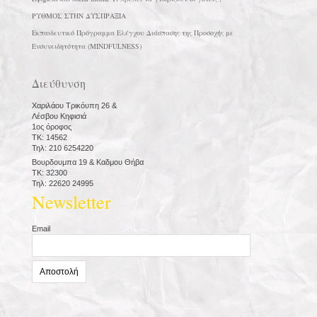
ΡΥΘΜΟΣ ΣΤΗΝ ΔΥΣΠΡΑΞΙΑ
Εκπαιδευτικό Πρόγραμμα Ελέγχου Διάσπασης της Προσοχής με
Ενσυνειδητότητα (MINDFULNESS)
Διεύθυνση
Χαριλάου Τρικόυπη 26 &
Λέσβου Κηφισιά
1ος όροφος
ΤΚ: 14562
Τηλ: 210 6254220
Βουρδουμπα 19 & Καδμου Θήβα
ΤΚ: 32300
Τηλ: 22620 24995
Newsletter
Email