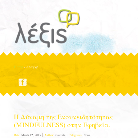
Home
»
έλεγχο
Η Δύναμη της Ενσυνειδητότητας
(MINDFULNESS) στην Εφηβεία.
Date:
March 12, 2015
Author:
mastortz
Categories:
News