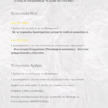
Το λέξις σε συνεργασία με ''το χωριό του Όλοι Μαζί''...
Τελευταία Νέα
Jun | 09 | 2016
7 Τρόποι για να παίξετε με τα Μαθηματικά
Με τις παρακάτω δραστηριότητες μπορεί το παιδί να κατακτήσει ή...
Apr | 05 | 2016
5 Δραστηριότητες για την ανάπτυξη της φωνολογικής ενημερότητας
Φωνολογική Ενημερότητα (Phonological awareness) Από ποιο
γράμμα ξεκινάει η λέξη κότα;...
Τελευταία Άρθρα
7 Τρόποι για να παίξετε με τα Μαθηματικά
5 Δραστηριότητες για την ανάπτυξη της φωνολογικής ενημερότητας
Εφηβεία και social media. Τι πρέπει να γνωρίζουν οι γονείς ;
ΡΥΘΜΟΣ ΣΤΗΝ ΔΥΣΠΡΑΞΙΑ
Εκπαιδευτικό Πρόγραμμα Ελέγχου Διάσπασης της Προσοχής με
Ενσυνειδητότητα (MINDFULNESS)