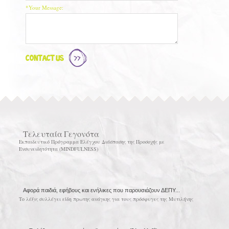
*Your Message:
Contact Us
Τελευταία Γεγονότα
Εκπαιδευτικό Πρόγραμμα Ελέγχου Διάσπασης της Προσοχής με
Ενσυνειδητότητα (MINDFULNESS)
Αφορά παιδιά, εφήβους και ενήλικες που παρουσιάζουν ΔΕΠΥ...
Το λέξις συλλέγει είδη πρωτης ανάγκης για τους πρόσφυγες της Μυτιλήνης