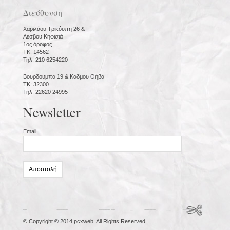
Διεύθυνση
Χαριλάου Τρικόυπη 26 &
Λέσβου Κηφισιά
1ος όροφος
ΤΚ: 14562
Τηλ: 210 6254220
Βουρδουμπα 19 & Καδμου Θήβα
ΤΚ: 32300
Τηλ: 22620 24995
Newsletter
Email
© Copyright © 2014 pcxweb. All Rights Reserved.