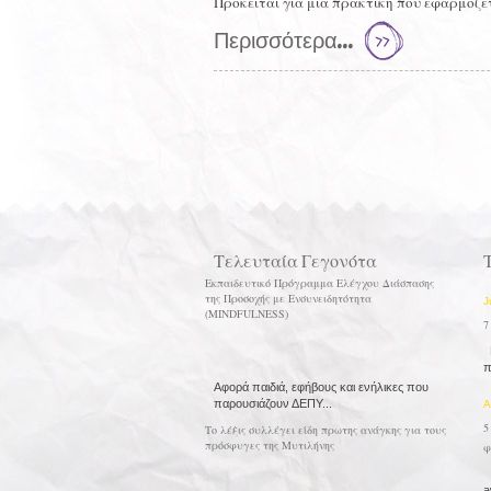
Πρόκειται για μία πρακτική που εφαρμόζε
Περισσότερα...
Τελευταία Γεγονότα
Εκπαιδευτικό Πρόγραμμα Ελέγχου Διάσπασης
της Προσοχής με Ενσυνειδητότητα
J
(MINDFULNESS)
7
Μ
π
Αφορά παιδιά, εφήβους και ενήλικες που
παρουσιάζουν ΔΕΠΥ...
A
5
Το λέξις συλλέγει είδη πρωτης ανάγκης για τους
πρόσφυγες της Μυτιλήνης
φ
Φ
a