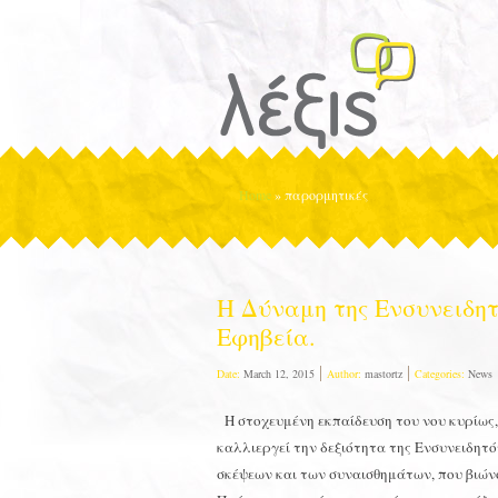
Home
»
παρορμητικές
Η Δύναμη της Ενσυνειδη
Εφηβεία.
Date:
March 12, 2015
Author:
mastortz
Categories:
News
Η στοχευμένη εκπαίδευση του νου κυρίως,
καλλιεργεί την δεξιότητα της Ενσυνειδητό
σκέψεων και των συναισθημάτων, που βιώ