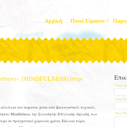
Αρχική
Ποιοί Είμαστε
Παρο
Επικ
τότητας (MINDFULNESS) στην
*Your na
*Your E-
 αλλά και του σώματος μέσα από Διαλογιστικές τεχνικές,
*Your Me
τητας-Mindfulness, της Συνειδητής Επίγνωσης δηλαδή, των
νουμε σε πραγματικό χώρο και χρόνο. Εδώ και τώρα.