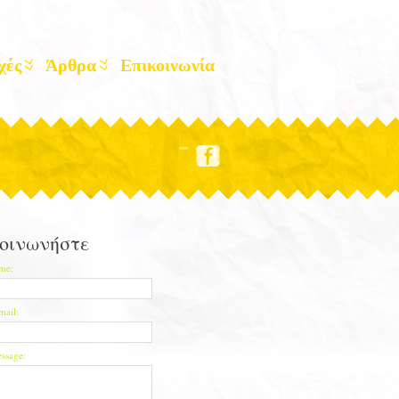
χές
Άρθρα
Επικοινωνία
οινωνήστε
me:
mail:
ssage: