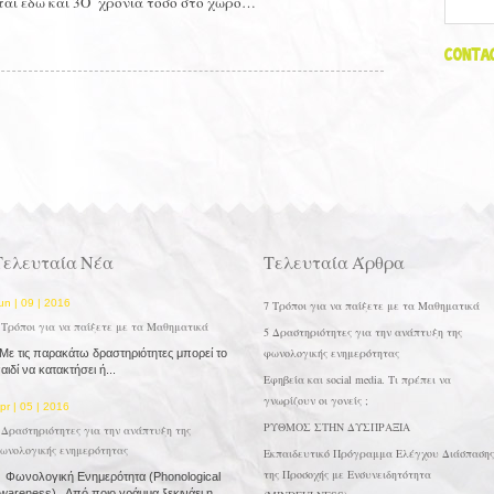
ται εδώ και 3O χρόνια τόσο στο χώρο…
Contac
Τελευταία Νέα
Τελευταία Άρθρα
un | 09 | 2016
7 Τρόποι για να παίξετε με τα Μαθηματικά
 Τρόποι για να παίξετε με τα Μαθηματικά
5 Δραστηριότητες για την ανάπτυξη της
φωνολογικής ενημερότητας
ε τις παρακάτω δραστηριότητες μπορεί το
αιδί να κατακτήσει ή...
Εφηβεία και social media. Τι πρέπει να
γνωρίζουν οι γονείς ;
pr | 05 | 2016
ΡΥΘΜΟΣ ΣΤΗΝ ΔΥΣΠΡΑΞΙΑ
 Δραστηριότητες για την ανάπτυξη της
ωνολογικής ενημερότητας
Εκπαιδευτικό Πρόγραμμα Ελέγχου Διάσπασης
της Προσοχής με Ενσυνειδητότητα
ωνολογική Ενημερότητα (Phonological
wareness) Από ποιο γράμμα ξεκινάει η