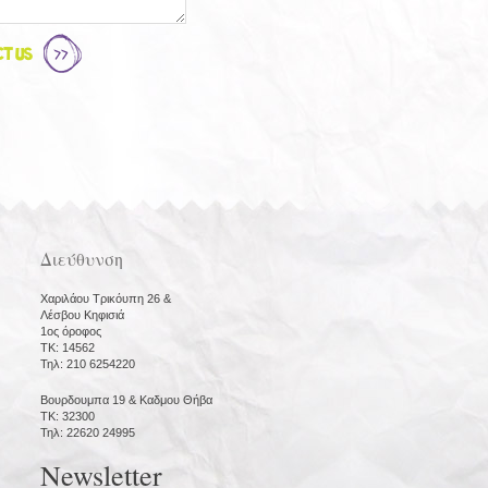
t Us
Διεύθυνση
Χαριλάου Τρικόυπη 26 &
Λέσβου Κηφισιά
1ος όροφος
ΤΚ: 14562
Τηλ: 210 6254220
Βουρδουμπα 19 & Καδμου Θήβα
ΤΚ: 32300
Τηλ: 22620 24995
Newsletter