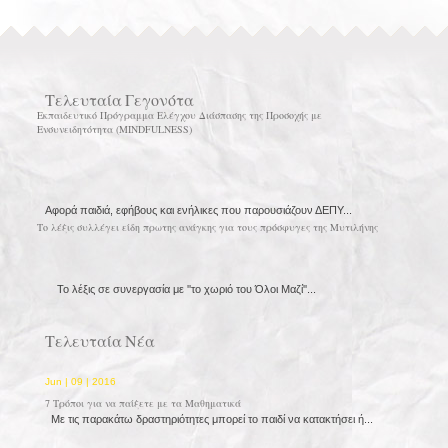
Τελευταία Γεγονότα
Εκπαιδευτικό Πρόγραμμα Ελέγχου Διάσπασης της Προσοχής με
Ενσυνειδητότητα (MINDFULNESS)
Αφορά παιδιά, εφήβους και ενήλικες που παρουσιάζουν ΔΕΠΥ...
Το λέξις συλλέγει είδη πρωτης ανάγκης για τους πρόσφυγες της Μυτιλήνης
Το λέξις σε συνεργασία με ''το χωριό του Όλοι Μαζί''...
Τελευταία Νέα
Jun | 09 | 2016
7 Τρόποι για να παίξετε με τα Μαθηματικά
Με τις παρακάτω δραστηριότητες μπορεί το παιδί να κατακτήσει ή...