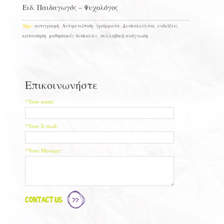
Ειδ. Παιδαγωγός – Ψυχολόγος
Tags:
αντιγραφή
,
Αντιμετώπιση
,
γράμματα
,
Δυσκολεύεται
,
ενδείξεις
,
κατανόηση
,
μαθησιακές δυσκολίες
,
συλλαβική ανάγνωση
Επικοινωνήστε
*Your name:
*Your E-mail:
*Your Message:
Contact Us