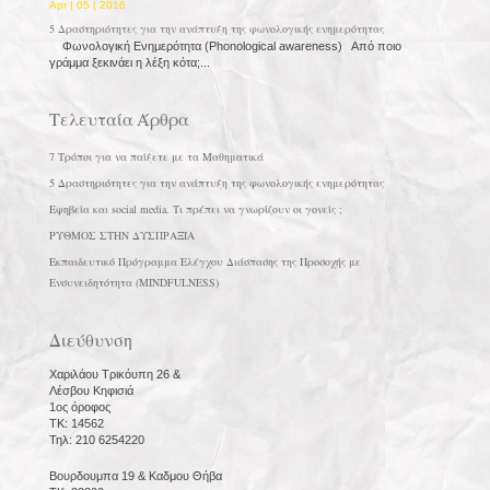
Apr | 05 | 2016
5 Δραστηριότητες για την ανάπτυξη της φωνολογικής ενημερότητας
Φωνολογική Ενημερότητα (Phonological awareness) Από ποιο
γράμμα ξεκινάει η λέξη κότα;...
Τελευταία Άρθρα
7 Τρόποι για να παίξετε με τα Μαθηματικά
5 Δραστηριότητες για την ανάπτυξη της φωνολογικής ενημερότητας
Εφηβεία και social media. Τι πρέπει να γνωρίζουν οι γονείς ;
ΡΥΘΜΟΣ ΣΤΗΝ ΔΥΣΠΡΑΞΙΑ
Εκπαιδευτικό Πρόγραμμα Ελέγχου Διάσπασης της Προσοχής με
Ενσυνειδητότητα (MINDFULNESS)
Διεύθυνση
Χαριλάου Τρικόυπη 26 &
Λέσβου Κηφισιά
1ος όροφος
ΤΚ: 14562
Τηλ: 210 6254220
Βουρδουμπα 19 & Καδμου Θήβα