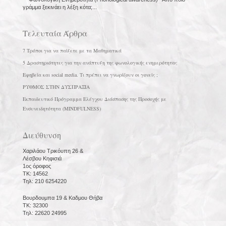
γράμμα ξεκινάει η λέξη κότα;...
Τελευταία Άρθρα
7 Τρόποι για να παίξετε με τα Μαθηματικά
5 Δραστηριότητες για την ανάπτυξη της φωνολογικής ενημερότητας
Εφηβεία και social media. Τι πρέπει να γνωρίζουν οι γονείς ;
ΡΥΘΜΟΣ ΣΤΗΝ ΔΥΣΠΡΑΞΙΑ
Εκπαιδευτικό Πρόγραμμα Ελέγχου Διάσπασης της Προσοχής με
Ενσυνειδητότητα (MINDFULNESS)
Διεύθυνση
Χαριλάου Τρικόυπη 26 &
Λέσβου Κηφισιά
1ος όροφος
ΤΚ: 14562
Τηλ: 210 6254220
Βουρδουμπα 19 & Καδμου Θήβα
ΤΚ: 32300
Τηλ: 22620 24995