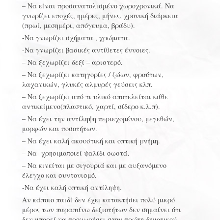
– Να είναι προσανατολισμένο χωροχρονικά. Να
γνωρίζει εποχές, ημέρες, μήνες, χρονική διάρκεια
(πρωί, μεσημέρι, απόγευμα, βράδυ).
-Να γνωρίζει σχήματα , χρώματα.
-Να γνωρίζει βασικές αντίθετες έννοιες.
– Να ξεχωρίζει δεξί – αριστερό.
– Να ξεχωρίζει κατηγορίες / ζώων, φρούτων,
λαχανικών, γλυκές αλμυρές γεύσεις κλπ.
– Να ξεχωρίζει από τι υλικό αποτελείται κάθε
αντικείμενο(πλαστικό, χαρτί, σίδερο κ.λ.π).
– Να έχει την αντίληψη περιεχομένου, μεγεθών,
μορφών και ποσοτήτων.
– Να έχει καλή ακουστική και οπτική μνήμη.
– Να χρησιμοποιεί ψαλίδι σωστά.
– Να κινείται με σιγουριά και με αυξανόμενο
έλεγχο και συντονισμό.
-Να έχει καλή οπτική αντίληψη.
Αν κάποιο παιδί δεν έχει κατακτήσει πολύ μικρό
μέρος των παραπάνω δεξιοτήτων δεν σημαίνει ότι
δεν μπορεί να προχωρήσει στην πρώτη δημοτικού