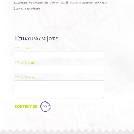
ικανότητα
,
λογοθεραπεία
,
μάθηση
,
παιδί
,
πρώτη δημοτικού
,
συλλαβές
,
Σχολική ετοιμότητα
Επικοινωνήστε
*Your name:
*Your E-mail:
*Your Message:
Contact Us