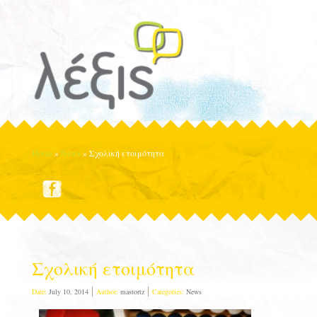
Home
»
News
»
Σχολική ετοιμότητα
Σχολική ετοιμότητα
Date:
July 10, 2014
Author:
mastortz
Categories:
News