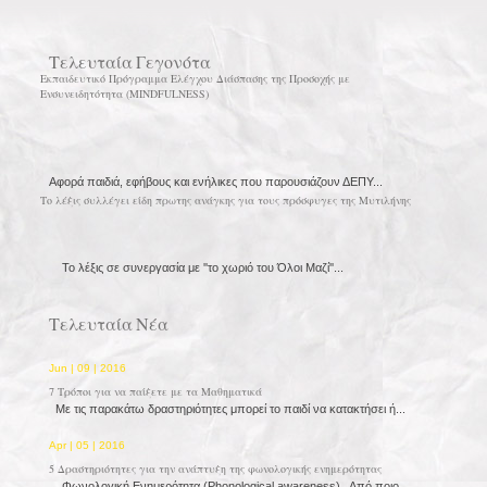
Τελευταία Γεγονότα
Εκπαιδευτικό Πρόγραμμα Ελέγχου Διάσπασης της Προσοχής με
Ενσυνειδητότητα (MINDFULNESS)
Αφορά παιδιά, εφήβους και ενήλικες που παρουσιάζουν ΔΕΠΥ...
Το λέξις συλλέγει είδη πρωτης ανάγκης για τους πρόσφυγες της Μυτιλήνης
Το λέξις σε συνεργασία με ''το χωριό του Όλοι Μαζί''...
Τελευταία Νέα
Jun | 09 | 2016
7 Τρόποι για να παίξετε με τα Μαθηματικά
Με τις παρακάτω δραστηριότητες μπορεί το παιδί να κατακτήσει ή...
Apr | 05 | 2016
5 Δραστηριότητες για την ανάπτυξη της φωνολογικής ενημερότητας
Φωνολογική Ενημερότητα (Phonological awareness) Από ποιο