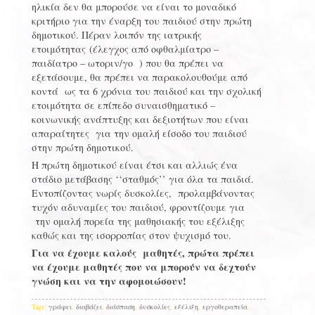
ηλικία δεν θα μπορούσε να είναι το μοναδικό
κριτήριο για την έναρξη του παιδιού στην πρώτη
δημοτικού. Πέραν λοιπόν της ιατρικής
ετοιμότητας (έλεγχος από οφθαλμίατρο –
παιδίατρο – ωτοριν/γο ) που θα πρέπει να
εξετάσουμε, θα πρέπει να παρακολουθούμε από
κοντά ως τα 6 χρόνια του παιδιού και την σχολική
ετοιμότητα σε επίπεδο συναισθηματικό –
κοινωνικής ανάπτυξης και δεξιοτήτων που είναι
απαραίτητες για την ομαλή είσοδο του παιδιού
στην πρώτη δημοτικού.
Η πρώτη δημοτικού είναι έτσι και αλλιώς ένα
στάδιο μετάβασης ‘‘σταθμός’’ για όλα τα παιδιά.
Eντοπίζοντας νωρίς δυσκολίες, προλαμβάνοντας
τυχόν αδυναμίες του παιδιού, φροντίζουμε για
την ομαλή πορεία της μαθησιακής του εξέλιξης
καθώς και της ισορροπίας στον ψυχισμό του.
Για να έχουμε καλούς μαθητές, πρώτα πρέπει
να έχουμε μαθητές που να μπορούν να δεχτούν
γνώση και να την αφομοιώσουν!
Tags:
γράφει
,
διαβάζει
,
διάσπαση
,
δυσκολίες
,
εξέλιξη
,
εργοθεραπεία
,