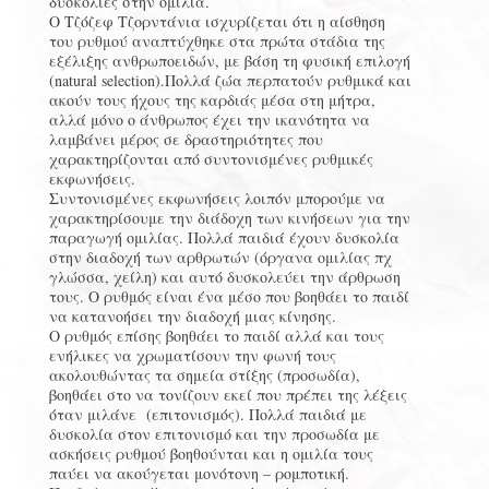
δυσκολίες στην ομιλία.
O Τζόζεφ Τζορντάνια ισχυρίζεται ότι η αίσθηση
του ρυθμού αναπτύχθηκε στα πρώτα στάδια της
εξέλιξης ανθρωποειδών, με βάση τη φυσική επιλογή
(natural selection).Πολλά ζώα περπατούν ρυθμικά και
ακούν τους ήχους της καρδιάς μέσα στη μήτρα,
αλλά μόνο ο άνθρωπος έχει την ικανότητα να
λαμβάνει μέρος σε δραστηριότητες που
χαρακτηρίζονται από συντονισμένες ρυθμικές
εκφωνήσεις.
Συντονισμένες εκφωνήσεις λοιπόν μπορούμε να
χαρακτηρίσουμε την διάδοχη των κινήσεων για την
παραγωγή ομιλίας. Πολλά παιδιά έχουν δυσκολία
στην διαδοχή των αρθρωτών (όργανα ομιλίας πχ
γλώσσα, χείλη) και αυτό δυσκολεύει την άρθρωση
τους. Ο ρυθμός είναι ένα μέσο που βοηθάει το παιδί
να κατανοήσει την διαδοχή μιας κίνησης.
Ο ρυθμός επίσης βοηθάει το παιδί αλλά και τους
ενήλικες να χρωματίσουν την φωνή τους
ακολουθώντας τα σημεία στίξης (προσωδία),
βοηθάει στο να τονίζουν εκεί που πρέπει της λέξεις
όταν μιλάνε (επιτονισμός). Πολλά παιδιά με
δυσκολία στον επιτονισμό και την προσωδία με
ασκήσεις ρυθμού βοηθούνται και η ομιλία τους
παύει να ακούγεται μονότονη – ρομποτική.