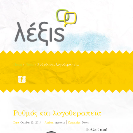
Home
»
News
»
Ρυθμός και λογοθεραπεία
Ρυθμός και λογοθεραπεία
Date:
October 13, 2014
Author:
mastortz
Categories:
News
Πολλοί από