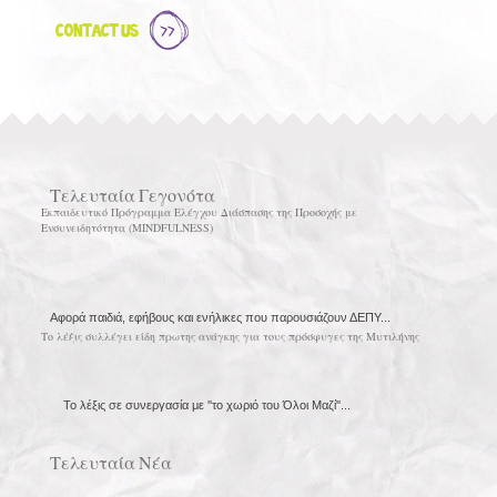
Contact Us
Τελευταία Γεγονότα
Εκπαιδευτικό Πρόγραμμα Ελέγχου Διάσπασης της Προσοχής με
Ενσυνειδητότητα (MINDFULNESS)
Αφορά παιδιά, εφήβους και ενήλικες που παρουσιάζουν ΔΕΠΥ...
Το λέξις συλλέγει είδη πρωτης ανάγκης για τους πρόσφυγες της Μυτιλήνης
Το λέξις σε συνεργασία με ''το χωριό του Όλοι Μαζί''...
Τελευταία Νέα