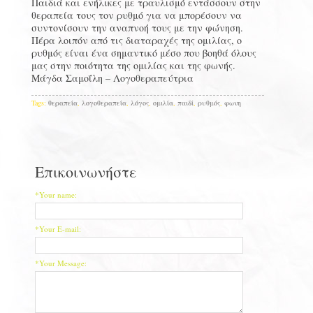
Παιδιά και ενήλικες με τραυλισμό εντάσσουν στην
θεραπεία τους τον ρυθμό για να μπορέσουν να
συντονίσουν την αναπνοή τους με την φώνηση.
Πέρα λοιπόν από τις διαταραχές της ομιλίας, ο
ρυθμός είναι ένα σημαντικό μέσο που βοηθά όλους
μας στην ποιότητα της ομιλίας και της φωνής.
Μάγδα Σαμοΐλη – Λογοθεραπεύτρια
Tags:
θεραπεία
,
λογοθεραπεία
,
λόγος
,
ομιλία
,
παιδί
,
ρυθμός
,
φωνη
Επικοινωνήστε
*Your name:
*Your E-mail:
*Your Message: