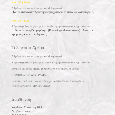
Jun | 09 | 2016
7 Τρόποι για να παίξετε με τα Μαθηματικά
Με τις παρακάτω δραστηριότητες μπορεί το παιδί να κατακτήσει ή...
Apr | 05 | 2016
5 Δραστηριότητες για την ανάπτυξη της φωνολογικής ενημερότητας
Φωνολογική Ενημερότητα (Phonological awareness) Από ποιο
γράμμα ξεκινάει η λέξη κότα;...
Τελευταία Άρθρα
7 Τρόποι για να παίξετε με τα Μαθηματικά
5 Δραστηριότητες για την ανάπτυξη της φωνολογικής ενημερότητας
Εφηβεία και social media. Τι πρέπει να γνωρίζουν οι γονείς ;
ΡΥΘΜΟΣ ΣΤΗΝ ΔΥΣΠΡΑΞΙΑ
Εκπαιδευτικό Πρόγραμμα Ελέγχου Διάσπασης της Προσοχής με
Ενσυνειδητότητα (MINDFULNESS)
Διεύθυνση
Χαριλάου Τρικόυπη 26 &
Λέσβου Κηφισιά