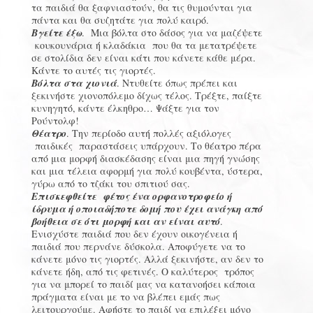
τα παιδιά θα ξαφνιαστούν, θα τις θυμούνται για
πάντα και θα συζητάτε για πολύ καιρό.
Βγείτε έξω
. Μια βόλτα στο δάσος για να μαζέψετε
κουκουνάρια ή κλαδάκια που θα τα μετατρέψετε
σε στολίδια δεν είναι κάτι που κάνετε κάθε μέρα.
Κάντε το αυτές τις γιορτές.
Βόλτα στα χιονιά
. Ντυθείτε όπως πρέπει και
ξεκινήστε χιονοπόλεμο δίχως τέλος. Τρέξτε, παίξτε
κυνηγητό, κάντε έλκηθρο… Ψάξτε για τον
Ρούντολφ!
Θέατρο
. Την περίοδο αυτή πολλές αξιόλογες
παιδικές παραστάσεις υπάρχουν. Το θέατρο πέρα
από μια μορφή διασκέδασης είναι μια πηγή γνώσης
και μια τέλεια αφορμή για πολύ κουβέντα, ύστερα,
γύρω από το τζάκι του σπιτιού σας.
Επισκεφθείτε φέτος ένα ορφανοτροφείο ή
ίδρυμα ή οποιαδήποτε δομή που έχει ανάγκη από
βοήθεια σε ότι μορφή και αν είναι αυτό
.
Ενισχύστε παιδιά που δεν έχουν οικογένεια ή
παιδιά που περνάνε δύσκολα. Αποφύγετε να το
κάνετε μόνο τις γιορτές. Αλλά ξεκινήστε, αν δεν το
κάνετε ήδη, από τις φετινές. Ο καλύτερος τρόπος
για να μπορεί το παιδί μας να κατανοήσει κάποια
πράγματα είναι με το να βλέπει εμάς πως
λειτουργούμε. Αφήστε το παιδί να επιλέξει μόνο