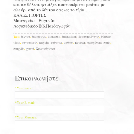
και αν θέλετε φτιάξτε αποτυπώματα μπότας με
αλεύρι από το δέντρο σας ως το τζάκι…
ΚΑΛΕΣ ΓΙΟΡΤΕΣ
Μαστοράκη Ευγενία
Λογοπεδικός-Είδ.Παιδαγωγός
Tags:
δέντρο
,
δημιουργώ
,
διακοπες
,
διασκέδαση
,
δραστηριότητες
,
θέατρο
,
ιδέες
,
κατασκευές
,
μαγεία
,
μαθαίνω
,
μάθηση
,
μουσικη
,
οικογένεια
,
παιδί
,
παιχνίδι
,
χιονιά
,
Χριστούγεννα
Επικοινωνήστε
*Your name:
*Your E-mail:
*Your Message: