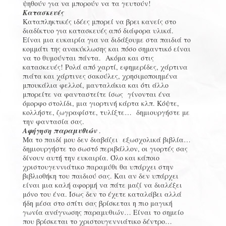
ψηθούν για να μπορούν να τα γευτούν!
Κατασκευές
Καταπληκτικές ιδέες μπορεί να βρει κανείς στο
διαδίκτυο για κατασκευές από διάφορα υλικά.
Είναι μια ευκαιρία για να διδάξουμε στα παιδιά το
κομμάτι της ανακύκλωσης και πόσο σημαντικό είναι
να το θυμούνται πάντα. Ακόμα και στις
κατασκευές! Ρολά από χαρτί, εφημερίδες, χάρτινα
πιάτα και χάρτινες σακούλες, χρησιμοποιημένα
μπουκάλια φελλοί, μανταλάκια και ότι άλλο
μπορείτε να φανταστείτε ίσως γίνονται ένα
όμορφο στολίδι, μια γιορτινή κάρτα κλπ. Κόψτε,
κολλήστε, ζωγραφίστε, τυλίξτε… δημιουργήστε με
την φαντασία σας.
Αφήγηση παραμυθιών
.
Μα το παιδί μου δεν διαβάζει εξωσχολικά βιβλία…
δημιουργήστε το σωστό περιβάλλον, οι γιορτές σας
δίνουν αυτή την ευκαιρία. Όλο και κάποιο
χριστουγεννιάτικο παραμύθι θα υπάρχει στην
βιβλιοθήκη του παιδιού σας. Και αν δεν υπάρχει
είναι μια καλή αφορμή να πάτε μαζί να διαλέξει
μόνο του ένα. Ίσως δεν το έχετε καταλάβει αλλά
ήδη μέσα στο σπίτι σας βρίσκεται η πιο μαγική
γωνία ανάγνωσης παραμυθιών… Είναι το σημείο
που βρίσκεται το χριστουγεννιάτικο δέντρο…