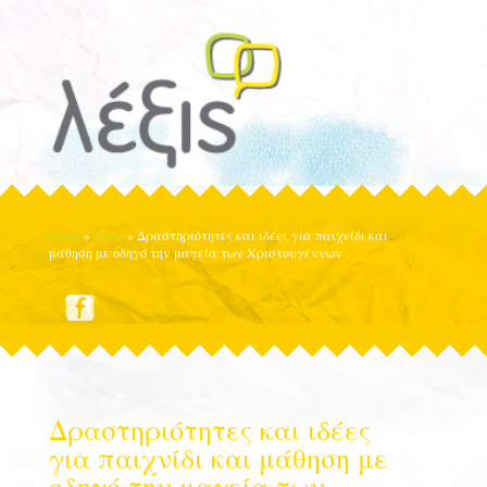
Home
»
News
»
Δραστηριότητες και ιδέες για παιχνίδι και
μάθηση με οδηγό την μαγεία των Χριστουγέννων .
Δραστηριότητες και ιδέες
για παιχνίδι και μάθηση με
οδηγό την μαγεία των