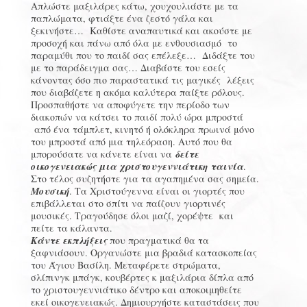
Απλώστε μαξιλάρες κάτω, χουχουλιάστε με τα
παπλώματα, φτιάξτε ένα ζεστό γάλα και
ξεκινήστε… Καθίστε αναπαυτικά και ακούστε με
προσοχή και πάνω από όλα με ενθουσιασμό το
παραμύθι που το παιδί σας επέλεξε… Διδάξτε του
με το παράδειγμα σας… Διαβάστε του εσείς
κάνοντας όσο πιο παραστατικά τις μαγικές λέξεις
που διαβάζετε η ακόμα καλύτερα παίξτε ρόλους.
Προσπαθήστε να αποφύγετε την περίοδο των
διακοπών να κάτσει το παιδί πολύ ώρα μπροστά
από ένα τάμπλετ, κινητό ή ολόκληρα πρωινά μόνο
του μπροστά από μια τηλεόραση. Αυτό που θα
μπορούσατε να κάνετε είναι να
δείτε
οικογενειακώς μια χριστουγεννιάτικη ταινία
.
Στο τέλος συζητήστε για τα αγαπημένα σας σημεία.
Μουσική
. Τα Χριστούγεννα είναι οι γιορτές που
επιβάλλεται στο σπίτι να παίζουν γιορτινές
μουσικές. Τραγούδησε όλοι μαζί, χορέψτε και
πείτε τα κάλαντα.
Κάντε εκπλήξεις
που πραγματικά θα τα
ξαφνιάσουν. Οργανώστε μια βραδιά κατασκοπείας
του Άγιου Βασίλη. Μεταφέρετε στρώματα,
σλίπινγκ μπάγκ, κουβέρτες κ μαξιλάρια δίπλα από
το χριστουγεννιάτικο δέντρο και αποκοιμηθείτε
εκεί οικογενειακώς. Δημιουργήστε καταστάσεις που