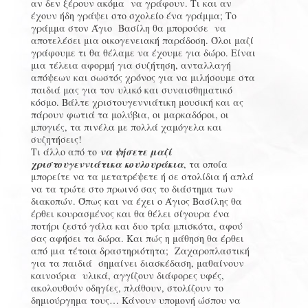
αν δεν ξέρουν ακόμα να γράφουν. Τι και αν
έχουν ήδη γράψει στο σχολείο ένα γράμμα; Το
γράμμα στον Άγιο Βασίλη θα μπορούσε να
αποτελέσει μια οικογενειακή παράδοση. Όλοι μαζί
γράφουμε τι θα θέλαμε να έχουμε για δώρο. Είναι
μια τέλεια αφορμή για συζήτηση, ανταλλαγή
απόψεων και σωστός χρόνος για να μιλήσουμε στα
παιδιά μας για τον υλικό και συναισθηματικό
κόσμο. Βάλτε χριστουγεννιάτικη μουσική και ας
πάρουν φωτιά τα μολύβια, οι μαρκαδόροι, οι
μπογιές, τα πινέλα με πολλά χαμόγελα και
συζητήσεις!
Τι άλλο από το
να ψήσετε μαζί
χριστουγεννιάτικα κουλουράκια
, τα οποία
μπορείτε να τα μετατρέψετε ή σε στολίδια ή απλά
να τα τρώτε στο πρωινό σας το διάστημα των
διακοπών. Όπως και να έχει ο Άγιος Βασίλης θα
έρθει κουρασμένος και θα θέλει σίγουρα ένα
ποτήρι ζεστό γάλα και δυο τρία μπισκότα, αφού
σας αφήσει τα δώρα. Και πώς η μάθηση θα έρθει
από μια τέτοια δραστηριότητα; Ζαχαροπλαστική
για τα παιδιά σημαίνει διασκέδαση, μαθαίνουν
καινούρια υλικά, αγγίζουν διάφορες υφές,
ακολουθούν οδηγίες, πλάθουν, στολίζουν το
δημιούργημα τους… Κάνουν υπομονή ώσπου να