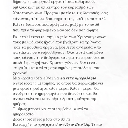
δήμους, δημιουργικά εργαστήρια, αθλητικούς
ομίλους κλπ με επίκεντρο τον εορτασμό των
Χριστουγέννων. Προγραμματίστε τις διακοπές σας
κάνοντας τέτοιες δραστηριότητες μαζί με το παιδί.
Κάντε διαφορετικά πράγματα μαζί με το παιδί,
που πριν το φορτωμένο ωράριο δεν σας άφηνε.
Εκμεταλλευτείτε την μαγεία των Χριστουγέννων,
τους μελωδικούς ήχους που βγάζουν τα τρίγωνα
και τα μουσικά όργανα, βρεθείτε ανάμεσα από
φωτάκια που αναβοσβήνουν. Όλα αυτά από μόνα
τους κάνουν την διάφορα και για τα περισσότερα
παιδιά η εποχή των Χριστουγέννων δεν είναι
τυχαία μια από τις αγαπημένες περιόδους του
χρόνου!
Μια ωραία ιδέα είναι να
κάνετε ημερολόγιο
αντίστροφης μέτρησης, το οποίο θα περιλαμβάνει
μια δραστηριότητα κάθε μέρα. Κάθε ημέρα θα
ανοίγετε την ημερομηνία που διανύετε και θα
ανακοινώνεται καινούρια δραστηριότητα της
ημέρας.
Τι όμως μπορεί να περιλαμβάνει αυτό το
ημερολόγιο;
Δραστηριότητες μέσα στο σπίτι
Καταρχήν το
γράμμα στον Άγιο Βασίλη
. Τι και