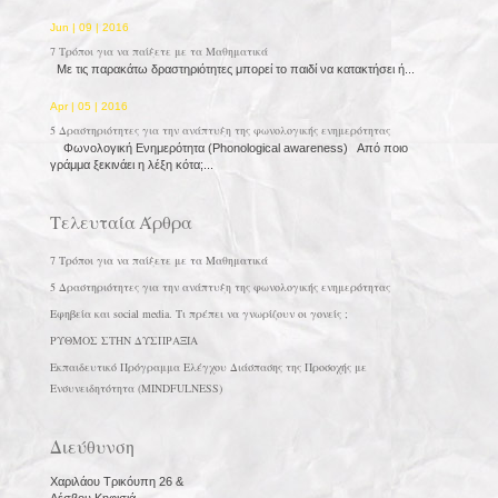
Jun | 09 | 2016
7 Τρόποι για να παίξετε με τα Μαθηματικά
Με τις παρακάτω δραστηριότητες μπορεί το παιδί να κατακτήσει ή...
Apr | 05 | 2016
5 Δραστηριότητες για την ανάπτυξη της φωνολογικής ενημερότητας
Φωνολογική Ενημερότητα (Phonological awareness) Από ποιο
γράμμα ξεκινάει η λέξη κότα;...
Τελευταία Άρθρα
7 Τρόποι για να παίξετε με τα Μαθηματικά
5 Δραστηριότητες για την ανάπτυξη της φωνολογικής ενημερότητας
Εφηβεία και social media. Τι πρέπει να γνωρίζουν οι γονείς ;
ΡΥΘΜΟΣ ΣΤΗΝ ΔΥΣΠΡΑΞΙΑ
Εκπαιδευτικό Πρόγραμμα Ελέγχου Διάσπασης της Προσοχής με
Ενσυνειδητότητα (MINDFULNESS)
Διεύθυνση
Χαριλάου Τρικόυπη 26 &