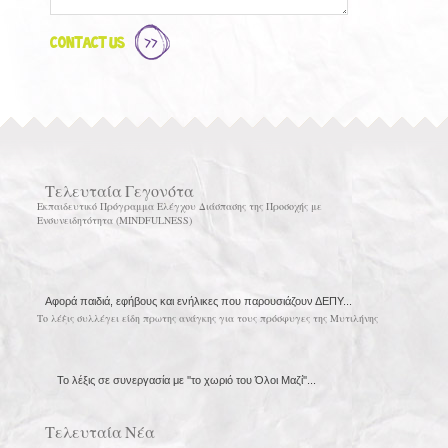
Contact Us
Τελευταία Γεγονότα
Εκπαιδευτικό Πρόγραμμα Ελέγχου Διάσπασης της Προσοχής με
Ενσυνειδητότητα (MINDFULNESS)
Αφορά παιδιά, εφήβους και ενήλικες που παρουσιάζουν ΔΕΠΥ...
Το λέξις συλλέγει είδη πρωτης ανάγκης για τους πρόσφυγες της Μυτιλήνης
Το λέξις σε συνεργασία με ''το χωριό του Όλοι Μαζί''...
Τελευταία Νέα