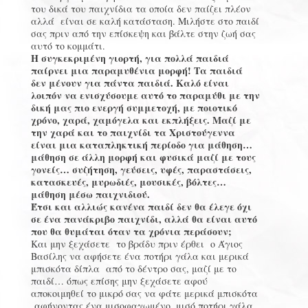
του δικά του παιχνίδια τα οποία δεν παίζει πλέον
αλλά είναι σε καλή κατάσταση. Μιλήστε στο παιδί
σας πριν από την επίσκεψη και βάλτε στην ζωή σας
αυτό το κομμάτι.
Η συγκεκριμένη γιορτή, για πολλά παιδιά
παίρνει μια παραμυθένια μορφή! Τα παιδιά
δεν μένουν για πάντα παιδιά. Καλό είναι
λοιπόν να ενισχύσουμε αυτό το παραμύθι με την
δική μας πιο ενεργή συμμετοχή, με ποιοτικό
χρόνο, χαρά, χαμόγελα και εκπλήξεις. Μαζί με
την χαρά και το παιχνίδι τα Χριστούγεννα
είναι μια καταπληκτική περίοδο για μάθηση…
μάθηση σε άλλη μορφή και φυσικά μαζί με τους
γονείς… συζήτηση, γεύσεις, υφές, παραστάσεις,
κατασκευές, μυρωδιές, μουσικές, βόλτες…
μάθηση μέσω παιχνιδιού.
Έτσι και αλλιώς κανένα παιδί δεν θα έλεγε όχι
σε ένα πανάκριβο παιχνίδι, αλλά θα είναι αυτό
που θα θυμάται όταν τα χρόνια περάσουν;
Και μην ξεχάσετε το βράδυ πριν έρθει ο Άγιος
Βασίλης να αφήσετε ένα ποτήρι γάλα και μερικά
μπισκότα δίπλα από το δέντρο σας, μαζί με το
παιδί… όπως επίσης μην ξεχάσετε αφού
αποκοιμηθεί το μικρό σας να φάτε μερικά μπισκότα
αφήνοντας ένα μισοφαγωμένο, μισό ποτήρι γάλα