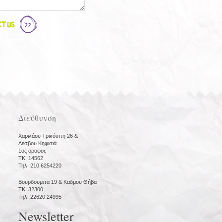
t Us
Διεύθυνση
Χαριλάου Τρικόυπη 26 &
Λέσβου Κηφισιά
1ος όροφος
ΤΚ: 14562
Τηλ: 210 6254220
Βουρδουμπα 19 & Καδμου Θήβα
ΤΚ: 32300
Τηλ: 22620 24995
Newsletter