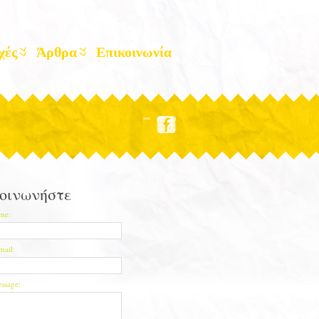
χές
Άρθρα
Επικοινωνία
οινωνήστε
me:
mail:
ssage: