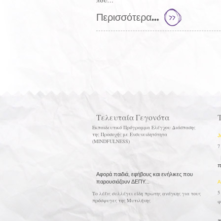
που…
Περισσότερα...
Τελευταία Γεγονότα
Εκπαιδευτικό Πρόγραμμα Ελέγχου Διάσπασης
της Προσοχής με Ενσυνειδητότητα
J
(MINDFULNESS)
7
Μ
π
Αφορά παιδιά, εφήβους και ενήλικες που
παρουσιάζουν ΔΕΠΥ...
A
5
Το λέξις συλλέγει είδη πρωτης ανάγκης για τους
πρόσφυγες της Μυτιλήνης
φ
Φ
a