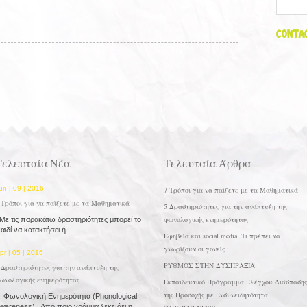
Contac
Τελευταία Νέα
Τελευταία Άρθρα
un | 09 | 2016
7 Τρόποι για να παίξετε με τα Μαθηματικά
 Τρόποι για να παίξετε με τα Μαθηματικά
5 Δραστηριότητες για την ανάπτυξη της
φωνολογικής ενημερότητας
ε τις παρακάτω δραστηριότητες μπορεί το
αιδί να κατακτήσει ή...
Εφηβεία και social media. Τι πρέπει να
γνωρίζουν οι γονείς ;
pr | 05 | 2016
ΡΥΘΜΟΣ ΣΤΗΝ ΔΥΣΠΡΑΞΙΑ
 Δραστηριότητες για την ανάπτυξη της
ωνολογικής ενημερότητας
Εκπαιδευτικό Πρόγραμμα Ελέγχου Διάσπασης
της Προσοχής με Ενσυνειδητότητα
ωνολογική Ενημερότητα (Phonological
wareness) Από ποιο γράμμα ξεκινάει η