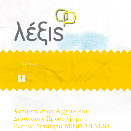
Home
»
Άγχους
Αντιμετώπιση Άγχους και
Διάσπασης Προσοχής με
Ενσυνειδητότητα-MINDFULNESS