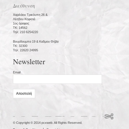
Διεύθυνση
Χαριλάου Τρικόυπη 26 &
Λέσβου Κηφισιά
1ος όροφος
ΤΚ: 14562
Τηλ: 210 6254220
Βουρδουμπα 19 & Καδμου Θήβα
ΤΚ: 32300
Τηλ: 22620 24995
Newsletter
Email
© Copyright © 2014 pcxweb. All Rights Reserved.