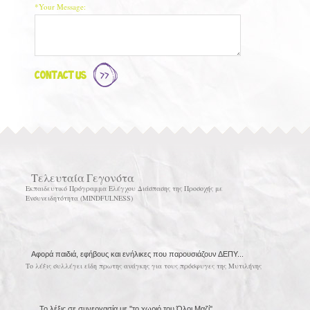
*Your Message:
Contact Us
Τελευταία Γεγονότα
Εκπαιδευτικό Πρόγραμμα Ελέγχου Διάσπασης της Προσοχής με
Ενσυνειδητότητα (MINDFULNESS)
Αφορά παιδιά, εφήβους και ενήλικες που παρουσιάζουν ΔΕΠΥ...
Το λέξις συλλέγει είδη πρωτης ανάγκης για τους πρόσφυγες της Μυτιλήνης
Το λέξις σε συνεργασία με ''το χωριό του Όλοι Μαζί''...