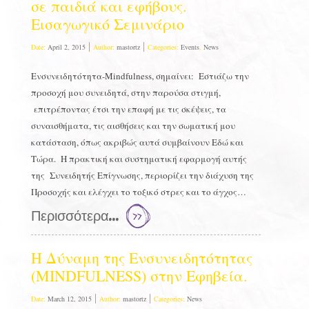
σε παιδιά και εφήβους.
Εισαγωγικό Σεμινάριο
Date:
April 2, 2015
Author:
mastortz
Categories:
Events
,
News
Ενσυνειδητότητα-Mindfulness, σημαίνει: Εστιάζω την
προσοχή μου συνειδητά, στην παρούσα στιγμή,
επιτρέποντας έτσι την επαφή με τις σκέψεις, τα
συναισθήματα, τις αισθήσεις και την σωματική μου
κατάσταση, όπως ακριβώς αυτά συμβαίνουν Εδώ και
Τώρα. Η πρακτική και συστηματική εφαρμογή αυτής
της Συνειδητής Επίγνωσης, περιορίζει την διάχυση της
Προσοχής και ελέγχει το τοξικό στρες και το άγχος…
Περισσότερα...
Η Δύναμη της Ενσυνειδητότητας
(MINDFULNESS) στην Εφηβεία.
Date:
March 12, 2015
Author:
mastortz
Categories:
News