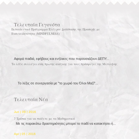
Τελευταία Γεγονότα
Εκπαιδευτικό Πρόγραμμα Ελέγχου Διάσπασης της Προσοχής με
Ενσυνειδητότητα (MINDFULNESS)
Αφορά παιδιά, εφήβους και ενήλικες που παρουσιάζουν ΔΕΠΥ...
Το λέξις συλλέγει είδη πρωτης ανάγκης για τους πρόσφυγες της Μυτιλήνης
Το λέξις σε συνεργασία με ''το χωριό του Όλοι Μαζί''...
Τελευταία Νέα
Jun | 09 | 2016
7 Τρόποι για να παίξετε με τα Μαθηματικά
Με τις παρακάτω δραστηριότητες μπορεί το παιδί να κατακτήσει ή...
Apr | 05 | 2016