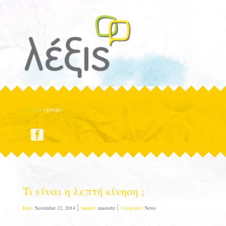
Home
»
γράφει
Τι είναι η λεπτή κίνηση ;
Date:
November 12, 2014
Author:
mastortz
Categories:
News