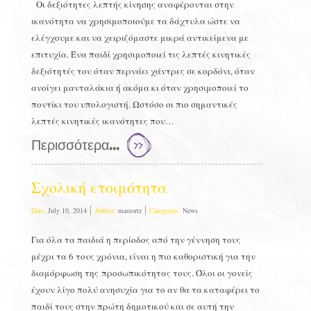
Οι δεξιότητες λεπτής κίνησης αναφέρονται στην
ικανότητα να χρησιμοποιούμε τα δάχτυλα ώστε να
ελέγχουμε και να χειριζόμαστε μικρά αντικείμενα με
επιτυχία. Ένα παιδί χρησιμοποιεί τις λεπτές κινητικές
δεξιότητές του όταν περνάει χάντρες σε κορδόνι, όταν
ανοίγει μανταλάκια ή ακόμα κι όταν χρησιμοποιεί το
ποντίκι του υπολογιστή. Ωστόσο οι πιο σημαντικές
λεπτές κινητικές ικανότητες που…
Περισσότερα...
Σχολική ετοιμότητα
Date:
July 10, 2014
Author:
mastortz
Categories:
News
Για όλα τα παιδιά η περίοδος από την γέννηση τους
μέχρι τα 6 τους χρόνια, είναι η πιο καθοριστική για την
διαμόρφωση της προσωπικότητας τους. Όλοι οι γονείς
έχουν λίγο πολύ ανησυχία για το αν θα τα καταφέρει το
παιδί τους στην πρώτη δημοτικού και σε αυτή την