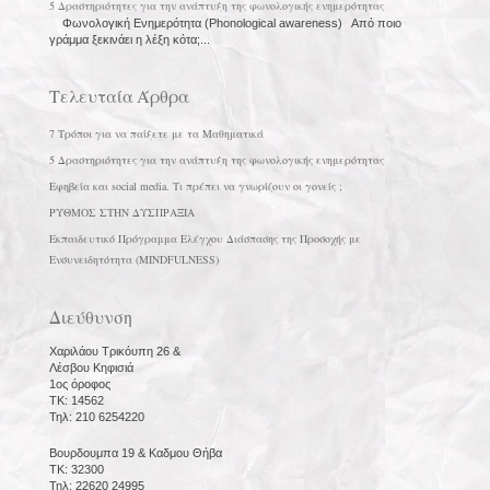
5 Δραστηριότητες για την ανάπτυξη της φωνολογικής ενημερότητας
Φωνολογική Ενημερότητα (Phonological awareness) Από ποιο
γράμμα ξεκινάει η λέξη κότα;...
Τελευταία Άρθρα
7 Τρόποι για να παίξετε με τα Μαθηματικά
5 Δραστηριότητες για την ανάπτυξη της φωνολογικής ενημερότητας
Εφηβεία και social media. Τι πρέπει να γνωρίζουν οι γονείς ;
ΡΥΘΜΟΣ ΣΤΗΝ ΔΥΣΠΡΑΞΙΑ
Εκπαιδευτικό Πρόγραμμα Ελέγχου Διάσπασης της Προσοχής με
Ενσυνειδητότητα (MINDFULNESS)
Διεύθυνση
Χαριλάου Τρικόυπη 26 &
Λέσβου Κηφισιά
1ος όροφος
ΤΚ: 14562
Τηλ: 210 6254220
Βουρδουμπα 19 & Καδμου Θήβα
ΤΚ: 32300
Τηλ: 22620 24995