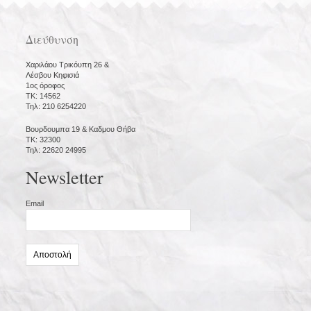
Διεύθυνση
Χαριλάου Τρικόυπη 26 &
Λέσβου Κηφισιά
1ος όροφος
ΤΚ: 14562
Τηλ: 210 6254220
Βουρδουμπα 19 & Καδμου Θήβα
ΤΚ: 32300
Τηλ: 22620 24995
Newsletter
Email