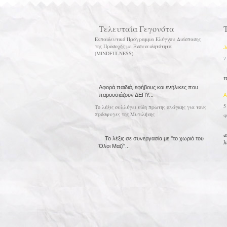
Τελευταία Γεγονότα
Εκπαιδευτικό Πρόγραμμα Ελέγχου Διάσπασης
της Προσοχής με Ενσυνειδητότητα
J
(MINDFULNESS)
7
Μ
π
Αφορά παιδιά, εφήβους και ενήλικες που
παρουσιάζουν ΔΕΠΥ...
A
5
Το λέξις συλλέγει είδη πρωτης ανάγκης για τους
πρόσφυγες της Μυτιλήνης
φ
Φ
a
Το λέξις σε συνεργασία με ''το χωριό του
λ
Όλοι Μαζί''...