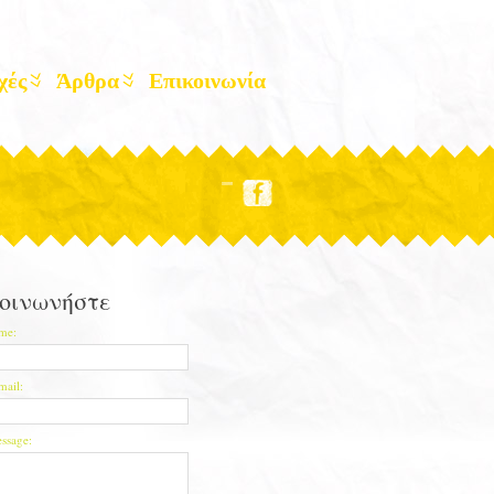
χές
Άρθρα
Επικοινωνία
οινωνήστε
me:
mail:
ssage: