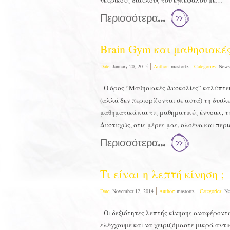
νευρικούς διαύλους του εγκεφάλου με…
Περισσότερα...
Brain Gym και μαθησιακέ
Date:
January 20, 2015
Author:
mastortz
Categories:
News
Ο όρος “Μαθησιακές Δυσκολίες” καλύπτε
(αλλά δεν περιορίζονται σε αυτά) τη δυσλ
μαθηματικά και τις μαθηματικές έννοιες,
Δυστυχώς, στις μέρες μας, ολοένα και περι
Περισσότερα...
Τι είναι η λεπτή κίνηση ;
Date:
November 12, 2014
Author:
mastortz
Categories:
Ne
Οι δεξιότητες λεπτής κίνησης αναφέροντα
ελέγχουμε και να χειριζόμαστε μικρά αντικ