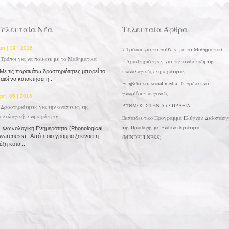
Τελευταία Νέα
Τελευταία Άρθρα
un | 09 | 2016
7 Τρόποι για να παίξετε με τα Μαθηματικά
 Τρόποι για να παίξετε με τα Μαθηματικά
5 Δραστηριότητες για την ανάπτυξη της
φωνολογικής ενημερότητας
ε τις παρακάτω δραστηριότητες μπορεί το
αιδί να κατακτήσει ή...
Εφηβεία και social media. Τι πρέπει να
γνωρίζουν οι γονείς ;
pr | 05 | 2016
ΡΥΘΜΟΣ ΣΤΗΝ ΔΥΣΠΡΑΞΙΑ
 Δραστηριότητες για την ανάπτυξη της
ωνολογικής ενημερότητας
Εκπαιδευτικό Πρόγραμμα Ελέγχου Διάσπασης
της Προσοχής με Ενσυνειδητότητα
ωνολογική Ενημερότητα (Phonological
wareness) Από ποιο γράμμα ξεκινάει η
(MINDFULNESS)
έξη κότα;...