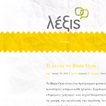
Home
»
κίνηση
Τι είναι το Brain Gym ;
Date:
January 20, 2015
Author:
mastortz
Categories:
News
Το Brain Gym είναι ένα πρόγραμμα φυσικώ
ικανότητες ατόμων κάθε ηλικίας. Συμπεριλ
επιφέρουν γρήγορες -και συχνά θεαματικές
τη γραφή, την οργάνωση, την ακρόαση, το 