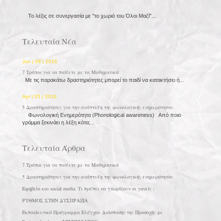
Το λέξις σε συνεργασία με ''το χωριό του Όλοι Μαζί''...
Τελευταία Νέα
Jun | 09 | 2016
7 Τρόποι για να παίξετε με τα Μαθηματικά
Με τις παρακάτω δραστηριότητες μπορεί το παιδί να κατακτήσει ή...
Apr | 05 | 2016
5 Δραστηριότητες για την ανάπτυξη της φωνολογικής ενημερότητας
Φωνολογική Ενημερότητα (Phonological awareness) Από ποιο
γράμμα ξεκινάει η λέξη κότα;...
Τελευταία Άρθρα
7 Τρόποι για να παίξετε με τα Μαθηματικά
5 Δραστηριότητες για την ανάπτυξη της φωνολογικής ενημερότητας
Εφηβεία και social media. Τι πρέπει να γνωρίζουν οι γονείς ;
ΡΥΘΜΟΣ ΣΤΗΝ ΔΥΣΠΡΑΞΙΑ
Εκπαιδευτικό Πρόγραμμα Ελέγχου Διάσπασης της Προσοχής με