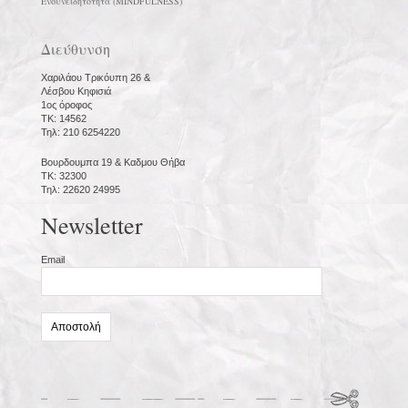
Ενσυνειδητότητα (MINDFULNESS)
Διεύθυνση
Χαριλάου Τρικόυπη 26 &
Λέσβου Κηφισιά
1ος όροφος
ΤΚ: 14562
Τηλ: 210 6254220
Βουρδουμπα 19 & Καδμου Θήβα
ΤΚ: 32300
Τηλ: 22620 24995
Newsletter
Email