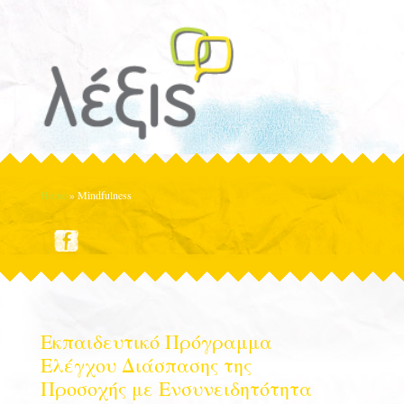
Home
»
Mindfulness
Εκπαιδευτικό Πρόγραμμα
Ελέγχου Διάσπασης της
Προσοχής με Ενσυνειδητότητα