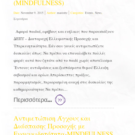
(MINDFULNESS)
Date:
November 9, 2015
Author:
mastortz
Categories:
Events
,
News
,
Σεμινάρια
Αφορά παιδιά, εφήβους και ενήλικες που παρουσιάζουν
ΔΕΠΥ – Διαταραχή Ελλειματικής Προσοχής και
Υπερκινητικότητα. Εάν σαν γονείς αντιμετωπίζετε
δυσκολίες όπως: Να πρέπει να επαναλάβετε πολλές
φορές αυτό που ζητάτε από το παιδί χωρίς αποτέλεσμα
΄Εντονες αντιδράσεις και ξεσπάσματα θυμού Έλλειψη
σεβασμού και ορίων Απερίσκεπτες πράξεις,
παρορμητισμός, περιορισμένη ανοχή στις δυσκολίες της
καθημερινότητας Να πρέπει…
Περισσότερα...
Αντιμετώπιση Άγχους και
Διάσπασης Προσοχής με
Ενσυνειδητότητα-MINDFULNESS