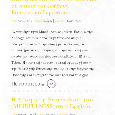
σε παιδιά και εφήβους.
Εισαγωγικό Σεμινάριο
Date:
April 2, 2015
Author:
mastortz
Categories:
Events
,
News
Ενσυνειδητότητα-Mindfulness, σημαίνει: Εστιάζω την
προσοχή μου συνειδητά, στην παρούσα στιγμή,
επιτρέποντας έτσι την επαφή με τις σκέψεις, τα
συναισθήματα, τις αισθήσεις και την σωματική μου
κατάσταση, όπως ακριβώς αυτά συμβαίνουν Εδώ και
Τώρα. Η πρακτική και συστηματική εφαρμογή αυτής
της Συνειδητής Επίγνωσης, περιορίζει την διάχυση της
Προσοχής και ελέγχει το τοξικό στρες και το άγχος…
Περισσότερα...
Η Δύναμη της Ενσυνειδητότητας
(MINDFULNESS) στην Εφηβεία.
Date:
March 12, 2015
Author:
mastortz
Categories:
News