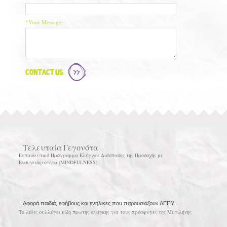
*Your Message:
Contact Us
Τελευταία Γεγονότα
Εκπαιδευτικό Πρόγραμμα Ελέγχου Διάσπασης της Προσοχής με
Ενσυνειδητότητα (MINDFULNESS)
Αφορά παιδιά, εφήβους και ενήλικες που παρουσιάζουν ΔΕΠΥ...
Το λέξις συλλέγει είδη πρωτης ανάγκης για τους πρόσφυγες της Μυτιλήνης