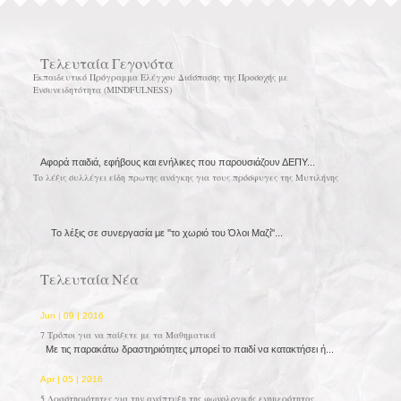
Τελευταία Γεγονότα
Εκπαιδευτικό Πρόγραμμα Ελέγχου Διάσπασης της Προσοχής με
Ενσυνειδητότητα (MINDFULNESS)
Αφορά παιδιά, εφήβους και ενήλικες που παρουσιάζουν ΔΕΠΥ...
Το λέξις συλλέγει είδη πρωτης ανάγκης για τους πρόσφυγες της Μυτιλήνης
Το λέξις σε συνεργασία με ''το χωριό του Όλοι Μαζί''...
Τελευταία Νέα
Jun | 09 | 2016
7 Τρόποι για να παίξετε με τα Μαθηματικά
Με τις παρακάτω δραστηριότητες μπορεί το παιδί να κατακτήσει ή...
Apr | 05 | 2016
5 Δραστηριότητες για την ανάπτυξη της φωνολογικής ενημερότητας