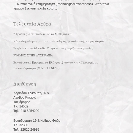
Φωνολογική Ενημερότητα (Phonological awareness) Από ποιο
γράμμα ξεκινάει η λέξη κότα;...
Τελευταία Άρθρα
7 Τρόποι για να παίξετε με τα Μαθηματικά
5 Δραστηριότητες για την ανάπτυξη της φωνολογικής ενημερότητας
Εφηβεία και social media. Τι πρέπει να γνωρίζουν οι γονείς ;
ΡΥΘΜΟΣ ΣΤΗΝ ΔΥΣΠΡΑΞΙΑ
Εκπαιδευτικό Πρόγραμμα Ελέγχου Διάσπασης της Προσοχής με
Ενσυνειδητότητα (MINDFULNESS)
Διεύθυνση
Χαριλάου Τρικόυπη 26 &
Λέσβου Κηφισιά
1ος όροφος
ΤΚ: 14562
Τηλ: 210 6254220
Βουρδουμπα 19 & Καδμου Θήβα
ΤΚ: 32300
Τηλ: 22620 24995