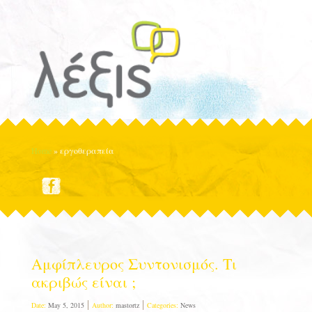
Home
»
εργοθεραπεία
Αμφίπλευρος Συντονισμός. Τι
ακριβώς είναι ;
Date:
May 5, 2015
Author:
mastortz
Categories:
News