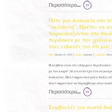
Περισσότερα...
Πότε μια δυσκολία στο πα
“ακίνδυνη”; Πρέπει να α
παρουσιάζονται στο παιδ
περάσουν με τον χρόνο κ
τους ειδικούς για ότι μας
Date:
October 24, 2014
Author:
mastortz
Categories:
New
Η αλήθεια είναι ότι υπάρχουν περιπτώσει
με τον καιρό”.Αλλά αυτό έχει ένα συγκεκρ
δυσκολίας. Πολύ σημαντικό ρόλο παίζει επί
πολύ σημαντικό να παρέμβουμε στον σωσ
Περισσότερα...
Συμβουλές για σωστό δι