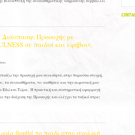
ης Η ανάπτυξη της συναισθηματικής νοημοσύνης συμβάλλει
Contac
ι Διάσπασης Προσοχής με
LNESS σε παιδιά και εφήβους.
News
στιάζω την προσοχή μου συνειδητά, στην παρούσα στιγμή,
ς, τα συναισθήματα, τις αισθήσεις και την σωματική μου
ν Εδώ και Τώρα. Η πρακτική και συστηματική εφαρμογή
ι την διάχυση της Προσοχής και ελέγχει το τοξικό στρες
μωρία βοηθά το παιδι στην σχολική