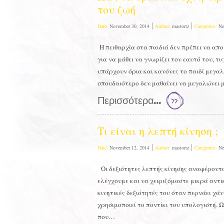
του ζωή
Date:
November 30, 2014
Author:
mastortz
Categories:
Ne
Η πειθαρχία στα παιδιά δεν πρέπει να απ
για να μάθει να γνωρίζει τον εαυτό του, τ
υπάρχουν όρια και κανόνες το παιδί μεγαλ
σπουδαιότερο δεν μαθαίνει να μεγαλώνει
Περισσότερα...
Τι είναι η λεπτή κίνηση ;
Date:
November 12, 2014
Author:
mastortz
Categories:
Ne
Οι δεξιότητες λεπτής κίνησης αναφέροντα
ελέγχουμε και να χειριζόμαστε μικρά αντικ
κινητικές δεξιότητές του όταν περνάει χά
χρησιμοποιεί το ποντίκι του υπολογιστή. Ω
που…