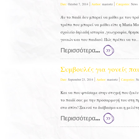
Date:
October 7, 2014
Author:
mastortz
Categories:
News
Άν το παιδί δεν μπορεί να μάθει με τον τρ
τρόπο που μπορεί να μάθει είπε η Μaria M
σχολείο δηλαδή ιστορία ,γεωγραφία, θρησκ
γονιών και του παιδιού. Πώς πρέπει να το
Περισσότερα...
Συμβουλές για γονείς πα
Date:
September 23, 2014
Author:
mastortz
Categories:
N
Και να που φτάσαμε στην στιγμή που ξεκίν
το παιδί σας με την προσαρμογή του στη 
στο σπίτι! Ξεκινά το διάβασμα και η μελέτ
Περισσότερα...