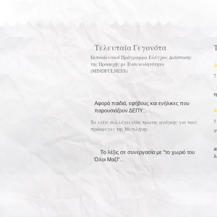
Τελευταία Γεγονότα
Εκπαιδευτικό Πρόγραμμα Ελέγχου Διάσπασης
της Προσοχής με Ενσυνειδητότητα
J
(MINDFULNESS)
7
Μ
π
Αφορά παιδιά, εφήβους και ενήλικες που
παρουσιάζουν ΔΕΠΥ...
A
5
Το λέξις συλλέγει είδη πρωτης ανάγκης για τους
πρόσφυγες της Μυτιλήνης
φ
Φ
a
Το λέξις σε συνεργασία με ''το χωριό του
λ
Όλοι Μαζί''...