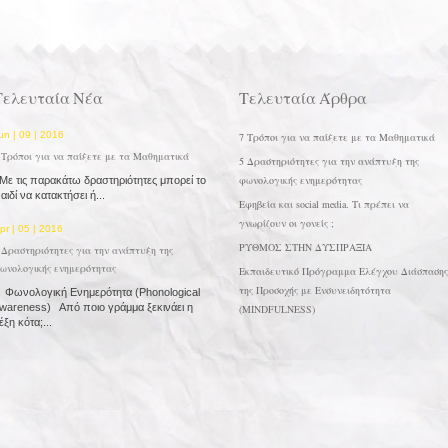
Τελευταία Νέα
Τελευταία Άρθρα
un | 09 | 2016
7 Τρόποι για να παίξετε με τα Μαθηματικά
 Τρόποι για να παίξετε με τα Μαθηματικά
5 Δραστηριότητες για την ανάπτυξη της
φωνολογικής ενημερότητας
ε τις παρακάτω δραστηριότητες μπορεί το
αιδί να κατακτήσει ή...
Εφηβεία και social media. Τι πρέπει να
γνωρίζουν οι γονείς ;
pr | 05 | 2016
ΡΥΘΜΟΣ ΣΤΗΝ ΔΥΣΠΡΑΞΙΑ
 Δραστηριότητες για την ανάπτυξη της
ωνολογικής ενημερότητας
Εκπαιδευτικό Πρόγραμμα Ελέγχου Διάσπασης
της Προσοχής με Ενσυνειδητότητα
ωνολογική Ενημερότητα (Phonological
wareness) Από ποιο γράμμα ξεκινάει η
(MINDFULNESS)
έξη κότα;...