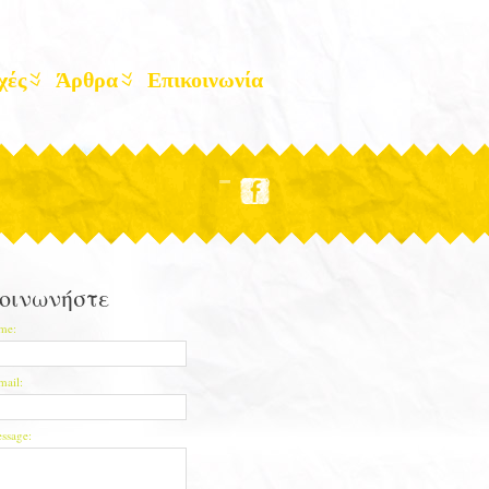
χές
Άρθρα
Επικοινωνία
οινωνήστε
me:
mail:
ssage: