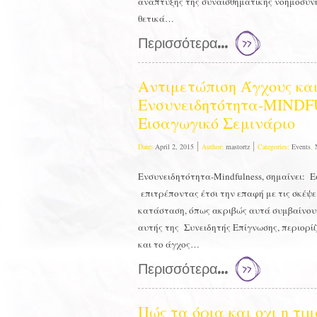
ανάπτυξης της συναισθηματικής νοημοσύν
θετικά…
Περισσότερα...
Αντιμετώπιση Άγχους κα
Ενσυνειδητότητα-MINDFU
Εισαγωγικό Σεμινάριο
Date:
April 2, 2015
Author:
mastortz
Categories:
Events
,
Ενσυνειδητότητα-Mindfulness, σημαίνει: Ε
επιτρέποντας έτσι την επαφή με τις σκέψει
κατάσταση, όπως ακριβώς αυτά συμβαίνου
αυτής της Συνειδητής Επίγνωσης, περιορίζε
και το άγχος…
Περισσότερα...
Πώς τα όρια και οχι η τι