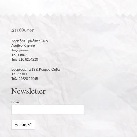
Διεύθυνση
Χαριλάου Τρικόυπη 26 &
Λέσβου Κηφισιά
1ος όροφος
ΤΚ: 14562
Τηλ: 210 6254220
Βουρδουμπα 19 & Καδμου Θήβα
ΤΚ: 32300
Τηλ: 22620 24995
Newsletter
Email